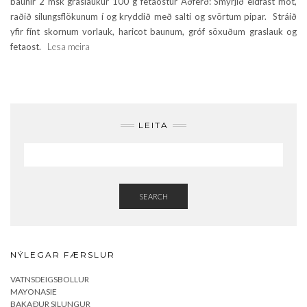
baunir 2 msk graslaukur 100 g fetaostur Aðferð: Smyrjið eldfast mót,
raðið silungsflökunum í og kryddið með salti og svörtum pipar. Stráið
yfir fínt skornum vorlauk, haricot baunum, gróf söxuðum graslauk og
fetaost.
Lesa meira
LEITA
SEARCH
NÝLEGAR FÆRSLUR
VATNSDEIGSBOLLUR
MAYONASIE
BAKAÐUR SILUNGUR