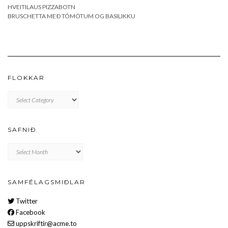
HVEITILAUS PIZZABOTN
BRUSCHETTA MEÐ TÓMÖTUM OG BASILIKKU
FLOKKAR
FLOKKAR
SAFNIÐ
Safnið
SAMFÉLAGSMIÐLAR
Twitter
Facebook
uppskriftir@acme.to