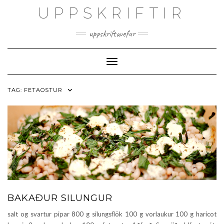
Skip
UPPSKRIFTIR
to
content
uppskriftavefur
Toggle Navigation
TAG:
FETAOSTUR
BAKAÐUR SILUNGUR
salt og svartur pipar 800 g silungsflök 100 g vorlaukur 100 g haricot