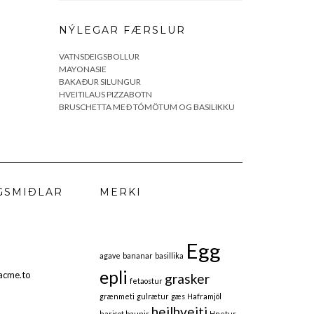
NÝLEGAR FÆRSLUR
VATNSDEIGSBOLLUR
MAYONASIE
BAKAÐUR SILUNGUR
HVEITILAUS PIZZABOTN
BRUSCHETTA MEÐ TÓMÖTUM OG BASILIKKU
GSMIÐLAR
MERKI
Egg
agave
bananar
basillika
epli
acme.to
grasker
fetaostur
grænmeti
gulrætur
gæs
Haframjöl
heilhveiti
haricot baunir
Hnetur