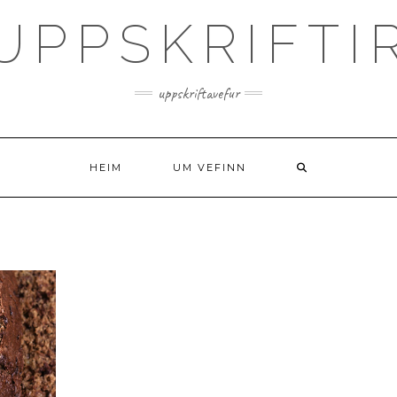
UPPSKRIFTI
uppskriftavefur
HEIM
UM VEFINN