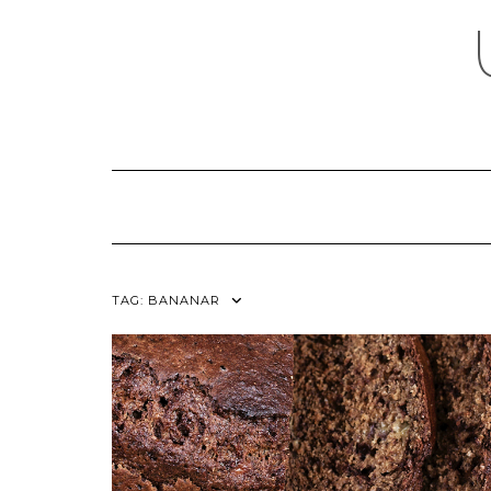
Skip
to
content
TAG:
BANANAR