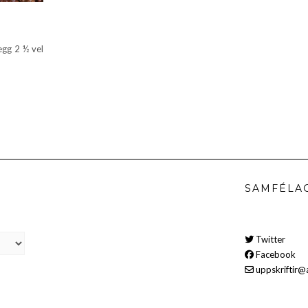
egg 2 ½ vel
SAMFÉLA
Twitter
Facebook
uppskriftir@