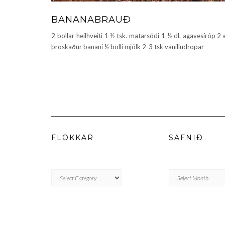
BANANABRAUÐ
2 bollar heilhveiti 1 ½ tsk. matarsódi 1 ½ dl. agavesíróp 2 
þroskaður banani ½ bolli mjólk 2-3 tsk vanilludropar
FLOKKAR
SAFNIÐ
FLOKKAR
Safnið